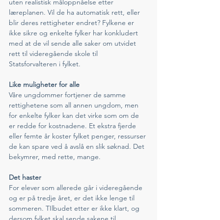
uten realistisk måloppnåelse etter 
læreplanen. Vil de ha automatisk rett, eller 
blir deres rettigheter endret? Fylkene er 
ikke sikre og enkelte fylker har konkludert 
med at de vil sende alle saker om utvidet 
rett til videregående skole til 
Statsforvalteren i fylket. 
Like muligheter for alle
Våre ungdommer fortjener de samme 
rettighetene som all annen ungdom, men 
for enkelte fylker kan det virke som om de 
er redde for kostnadene. Et ekstra fjerde 
eller femte år koster fylket penger, ressurser 
de kan spare ved å avslå en slik søknad. Det 
bekymrer, med rette, mange. 
Det haster
For elever som allerede går i videregående 
og er på tredje året, er det ikke lenge til 
sommeren. TIlbudet etter er ikke klart, og 
dersom fylket skal sende sakene til 