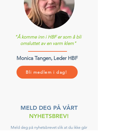
"Å komme inn i HBF er som å bli
omsluttet av en varm klem"
Monica Tangen, Leder HBF
Bli medlem i dag!
MELD DEG PÅ VÅRT
NYHETSBREV!
Meld deg på nyhetsbrevet slik at du ikke går
glipp av viktige saker!