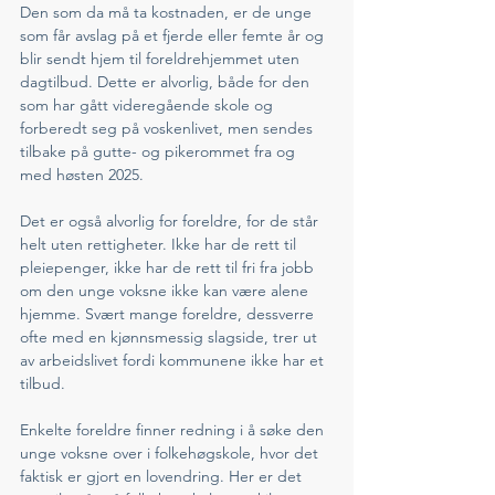
Den som da må ta kostnaden, er de unge 
som får avslag på et fjerde eller femte år og 
blir sendt hjem til foreldrehjemmet uten 
dagtilbud. Dette er alvorlig, både for den 
som har gått videregående skole og 
forberedt seg på voskenlivet, men sendes 
tilbake på gutte- og pikerommet fra og 
med høsten 2025. 
Det er også alvorlig for foreldre, for de står 
helt uten rettigheter. Ikke har de rett til 
pleiepenger, ikke har de rett til fri fra jobb 
om den unge voksne ikke kan være alene 
hjemme. Svært mange foreldre, dessverre 
ofte med en kjønnsmessig slagside, trer ut 
av arbeidslivet fordi kommunene ikke har et 
tilbud. 
Enkelte foreldre finner redning i å søke den 
unge voksne over i folkehøgskole, hvor det 
faktisk er gjort en lovendring. Her er det 