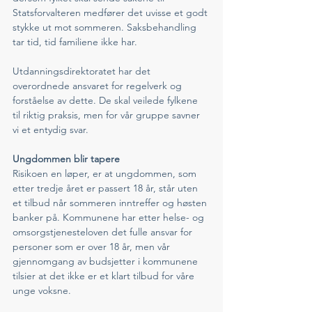
Statsforvalteren medfører det uvisse et godt 
stykke ut mot sommeren. Saksbehandling 
tar tid, tid familiene ikke har. 
Utdanningsdirektoratet har det 
overordnede ansvaret for regelverk og 
forståelse av dette. De skal veilede fylkene 
til riktig praksis, men for vår gruppe savner 
vi et entydig svar. 
Ungdommen blir tapere
Risikoen en løper, er at ungdommen, som 
etter tredje året er passert 18 år, står uten 
et tilbud når sommeren inntreffer og høsten 
banker på. Kommunene har etter helse- og 
omsorgstjenesteloven det fulle ansvar for 
personer som er over 18 år, men vår 
gjennomgang av budsjetter i kommunene 
tilsier at det ikke er et klart tilbud for våre 
unge voksne. 