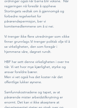
ordninger også når barna blir voksne.  Når 
regjeringen nå foreslår å oppheve 
Stortingets vedtak om å gjennomgå og 
forbedre regelverket for 
pårørendepermisjon, ber vi 
komitemedlemmene om å si nei.
Vi trenger ikke flere utredninger som «ikke 
finner grunnlag».Vi trenger politisk vilje til å 
se virkeligheten, den som foregår i 
hjemmene våre, døgnet rundt.
HBF har sett denne virkeligheten i over tre 
tiår. Vi vet hvor mye kjærlighet, styrke og 
ansvar foreldre bærer.
Men vi vet også hva det koster når det 
offentlige lukker øynene.
Samfunnskostnadene og tapet, av at 
pårørende mister arbeidstilknytning er 
enormt. Det kan vi ikke akseptere at 
departementet steter en strek over og 