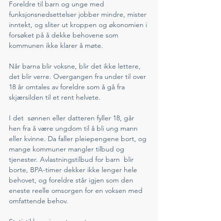
Foreldre til barn og unge med 
funksjonsnedsettelser jobber mindre, mister 
inntekt, og sliter ut kroppen og økonomien i 
forsøket på å dekke behovene som 
kommunen ikke klarer å møte.
Når barna blir voksne, blir det ikke lettere, 
det blir verre. Overgangen fra under til over 
18 år omtales av foreldre som å gå fra 
skjærsilden til et rent helvete. 
I det  sønnen eller datteren fyller 18, går 
hen fra å være ungdom til å bli ung mann 
eller kvinne. Da faller pleiepengene bort, og 
mange kommuner mangler tilbud og 
tjenester. Avlastningstilbud for barn  blir 
borte, BPA-timer dekker ikke lenger hele 
behovet, og foreldre står igjen som den 
eneste reelle omsorgen for en voksen med 
omfattende behov. 