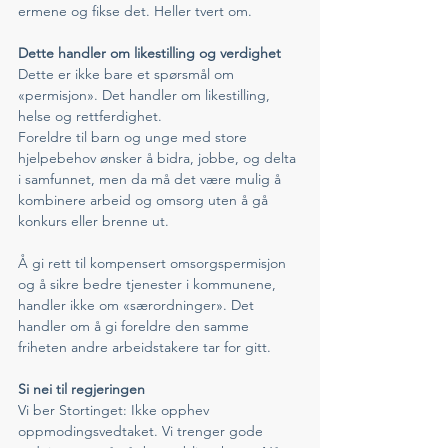
ermene og fikse det. Heller tvert om. 
Dette handler om likestilling og verdighet
Dette er ikke bare et spørsmål om 
«permisjon». Det handler om likestilling, 
helse og rettferdighet.
Foreldre til barn og unge med store 
hjelpebehov ønsker å bidra, jobbe, og delta 
i samfunnet, men da må det være mulig å 
kombinere arbeid og omsorg uten å gå 
konkurs eller brenne ut.
Å gi rett til kompensert omsorgspermisjon 
og å sikre bedre tjenester i kommunene, 
handler ikke om «særordninger». Det 
handler om å gi foreldre den samme 
friheten andre arbeidstakere tar for gitt.
Si nei til regjeringen
Vi ber Stortinget: Ikke opphev 
oppmodingsvedtaket. Vi trenger gode 