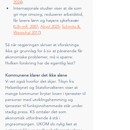
2024
). 
Internasjonale studier viser at de som 
gir mye omsorg, reduserer arbeidstid, 
får lavere lønn og høyere sykefravær 
(
Lilly mfl. 2007
; 
Akyol 2025
; 
Schmitz & 
Westphal 2017
).
Så når regjeringen skriver at «forskninga 
ikke gir grunnlag for å si» at pårørende får 
økonomiske problemer, må vi spørre: 
Hvilken forskning har de egentlig lest? 
Kommunene klarer det ikke alene
Vi vet også hvorfor det skjer. Tilsyn fra 
Helsetilsynet og Statsforvalteren viser at 
mange kommuner bryter loven i tjenester til 
personer med utviklingshemming og 
tjenester til funksjonshemmede står under 
stadig press. KS omtaler det som 
økonomisk utfordrende å stå i 
yngreomsorgen. UKOM slo nylig fast at 