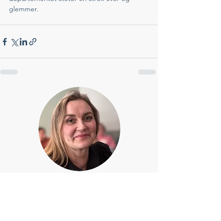
glemmer. 
"Å komme inn i HBF er som å bli
omsluttet av en varm klem"
Monica Tangen, Leder HBF