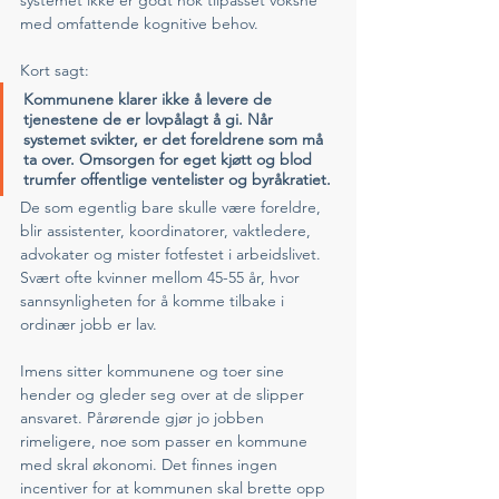
systemet ikke er godt nok tilpasset voksne 
med omfattende kognitive behov.
Kort sagt: 
Kommunene klarer ikke å levere de 
tjenestene de er lovpålagt å gi. Når 
systemet svikter, er det foreldrene som må 
ta over. Omsorgen for eget kjøtt og blod 
trumfer offentlige ventelister og byråkratiet. 
De som egentlig bare skulle være foreldre, 
blir assistenter, koordinatorer, vaktledere, 
advokater og mister fotfestet i arbeidslivet. 
Svært ofte kvinner mellom 45-55 år, hvor 
sannsynligheten for å komme tilbake i 
ordinær jobb er lav. 
Imens sitter kommunene og toer sine 
hender og gleder seg over at de slipper 
ansvaret. Pårørende gjør jo jobben 
rimeligere, noe som passer en kommune 
med skral økonomi. Det finnes ingen 
incentiver for at kommunen skal brette opp 