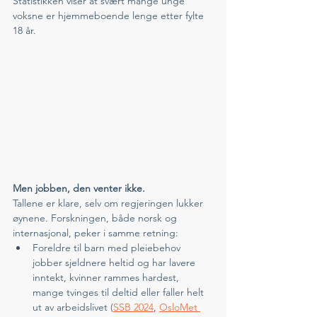
Statistikken viser at svært mange unge 
voksne er hjemmeboende lenge etter fylte 
18 år. 
Men jobben, den venter ikke.
Tallene er klare, selv om regjeringen lukker 
øynene. Forskningen, både norsk og 
internasjonal, peker i samme retning:
Foreldre til barn med pleiebehov 
jobber sjeldnere heltid og har lavere 
inntekt, kvinner rammes hardest, 
mange tvinges til deltid eller faller helt 
ut av arbeidslivet (
SSB 2024
, 
OsloMet 