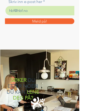
Skriv inn e-post her
Meld på!
SØKER
DU
ETTER NOEN
DU KAN
LENE
DEG PÅ?