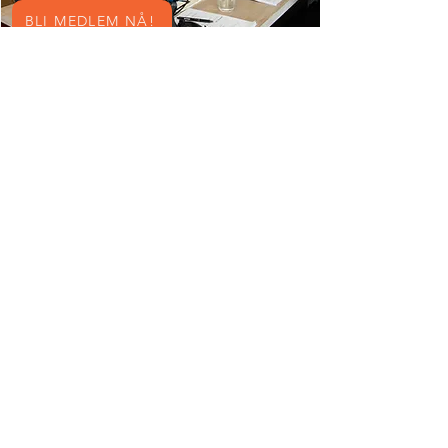
BLI MEDLEM NÅ!
Ring Oss
(+47)
24 10 24 00
Send E-post
hbf@hbf.no
Besøk Oss
Se info om lokal-lag
Ring Oss