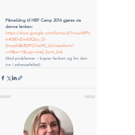
Påmelding til HBF Camp 2016 gjøres via 
denne lenken:
https://docs.google.com/forms/d/1rwuhWPz
mK087xEmX5Qbx_D-
Znsqth8b8DPQ7ze9G_kU/viewform?
c=0&w=1&usp=mail_form_link
(Ved problemer – kopier lenken og lim den 
inn i adressefeltet)