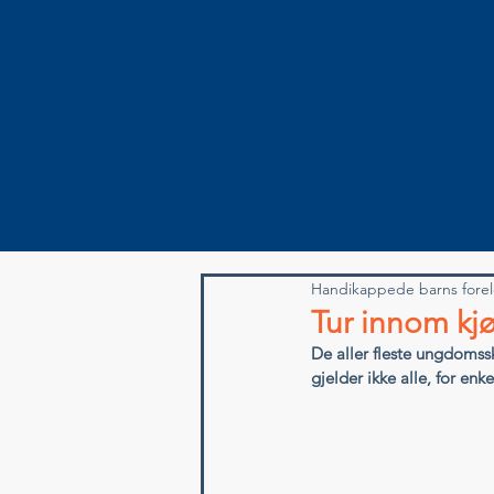
Handikappede barns forel
Tur innom kj
De aller fleste ungdomss
gjelder ikke alle, for enke