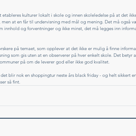
t etableres kulturer lokalt i skole og innen skoleledelse på at det ikk
 men at en får til undervisning med mål og mening. Det må også v
 innhold og forventninger og ikke minst, det må legges inn infor
forskere på temaet, som opplever at det ikke er mulig å finne inform
ing som gis uten at en observerer på hver enkelt skole. Det betyr at
ommuner på om de leverer god eller ikke god kvalitet. 
t det blir nok en shoppingtur neste års black friday - og helt sikkert 
er så fint. 