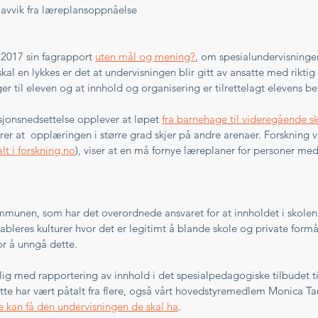
 avvik fra læreplansoppnåelse 
2017 sin fagrapport 
uten mål og mening?
, om spesialundervisningen
skal en lykkes er det at undervisningen blir gitt av ansatte med rikti
r til eleven og at innhold og organisering er tilrettelagt elevens be
sjonsnedsettelse opplever at løpet 
fra barnehage til videregående sko
rer at  opplæringen i større grad skjer på andre arenaer. Forskning
lt i forskning.no
), viser at en må fornye læreplaner for personer med
kommunen, som har det overordnede ansvaret for at innholdet i skolen
ableres kulturer hvor det er legitimt å blande skole og private formå
or å unngå dette. 
lig med rapportering av innhold i det spesialpedagogiske tilbudet ti
ette har vært påtalt fra flere, også vårt hovedstyremedlem Monica T
e kan få den undervisningen de skal ha
. 