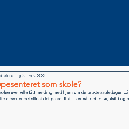
dreforening
25. nov. 2023
øpesenteret som skole?
koleelever ville fått melding med hjem om de brukte skoledagen på
lte elever er det slik at det passer fint. I sær når det er førjulstid og