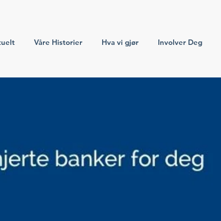
uelt
Våre Historier
Hva vi gjør
Involver Deg