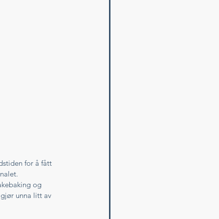
stiden for å fått 
nalet. 
kakebaking og 
jør unna litt av 