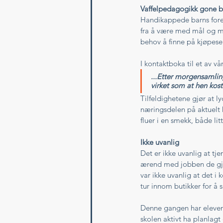
Vaffelpedagogikk gone 
Handikappede barns forel
fra å være med mål og me
behov å finne på kjøpese
I kontaktboka til et av v
...Etter morgensamling
virket som at hen kost
Tilfeldighetene gjør at ly
næringsdelen på aktuelt 
fluer i en smekk, både lit
Ikke uvanlig 
Det er ikke uvanlig at t
ærend med jobben de gjør
var ikke uvanlig at det i
tur innom butikker for å 
Denne gangen har eleven 
skolen aktivt ha planlagt