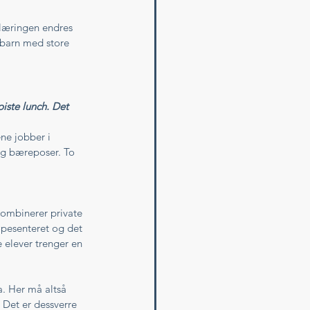
læringen endres 
 barn med store 
piste lunch. Det 
ene jobber i 
og bæreposer. To 
kombinerer private 
pesenteret og det 
e elever trenger en 
. Her må altså 
 Det er dessverre 