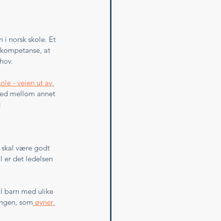
 i norsk skole. Et 
g kompetanse, at 
hov.
le - veien ut av 
 ved mellom annet 
 
 skal være godt 
l er det ledelsen 
l barn med ulike 
angen, som
 øyner 