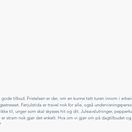
gode tilbud. Fristelsen er der, om en kunne tatt turen innom i arbeid
sstresset. Førjulstida er travel nok for alle, også undervisningsperso
kke til, unger som skal skysses hit og dit. Juleavslutninger, pepper
er stram nok gjør det enkelt. Hva om vi gjør om på dagtilbudet og g
?