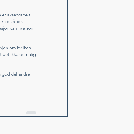
e er akseptabelt 
ære en åpen 
masjon om hva som 
asjon om hvilken 
 det ikke er mulig 
en god del andre 