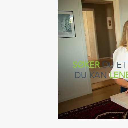
SØKER
DU ET
DU KAN
LEN