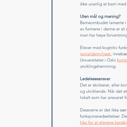
ikke uvanlig at barn med
Uten mål og mening?
Barneombudet lanserte i 
av funnene i denne er at 
man har høye forventninge
Elever med kognitiv funk
jevnaldermiljøet
, innebæ
Universitetet i Oslo (
omta
utviklingshemming. 
Ledelesesansvar
Det er skoleeier, eller 
og utviklende. Når det et
lokalt som har ansvaret f
Dessverre er det ikke sær
funksjonsnedsettelser. D
håp for at elevene kanskj