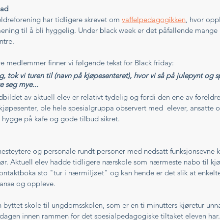
bad
dreforening har tidligere skrevet om 
vaffelpedagogikken
, hvor opp
ning til å bli hyggelig. Under black week er det påfallende mange
ntre.
åre medlemmer finner vi følgende tekst for Black friday:
, tok vi turen til (navn på kjøpesenteret), hvor vi så på julepynt og s
e seg mye...
dbildet av aktuell elev er relativt tydelig og fordi den ene av foreldr
kjøpesenter, ble hele spesialgruppa observert med  elever, ansatte 
t hygge på kafe og gode tilbud sikret. 
jenesteytere og personale rundt personer med nedsatt funksjonsevne 
. Aktuell elev hadde tidligere nærskole som nærmeste nabo til kjø
 kontaktboka sto "tur i nærmiljøet" og kan hende er det slik at enkelt
sanse og oppleve. 
byttet skole til ungdomsskolen, som er en ti minutters kjøretur unna
 dagen innen rammen for det spesialpedagogiske tiltaket eleven har.