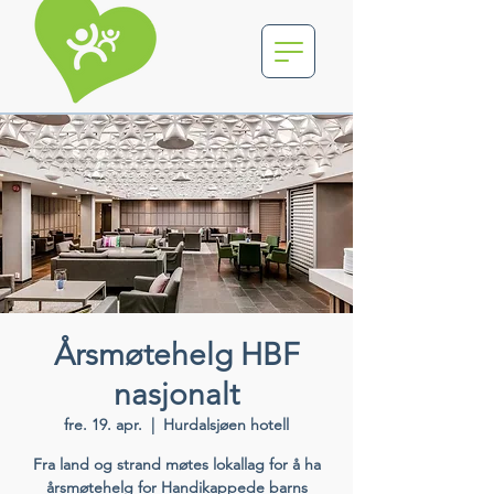
Årsmøtehelg HBF
nasjonalt
fre. 19. apr.
  |  
Hurdalsjøen hotell
Fra land og strand møtes lokallag for å ha
årsmøtehelg for Handikappede barns