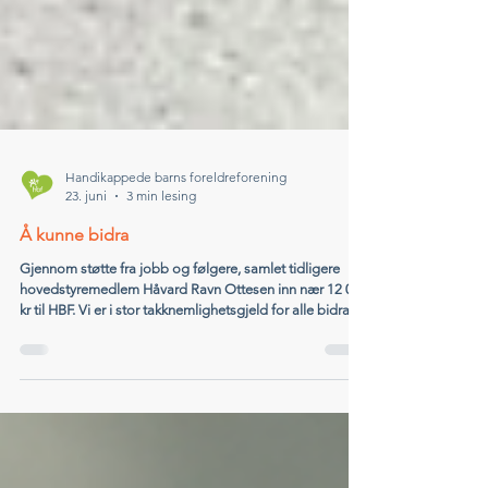
Handikappede barns foreldreforening
23. juni
3 min lesing
Å kunne bidra
Gjennom støtte fra jobb og følgere, samlet tidligere
hovedstyremedlem Håvard Ravn Ottesen inn nær 12 000
kr til HBF. Vi er i stor takknemlighetsgjeld for alle bidrag.
Tar du utfordringen