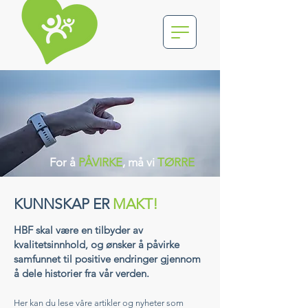
For å
PÅVIRKE
, må vi
TØRRE
KUNNSKAP ER
MAKT!
HBF skal være en tilbyder av
kvalitetsinnhold, og ønsker å påvirke
samfunnet til positive endringer gjennom
å dele historier fra vår verden.
Her kan du lese våre artikler og nyheter som