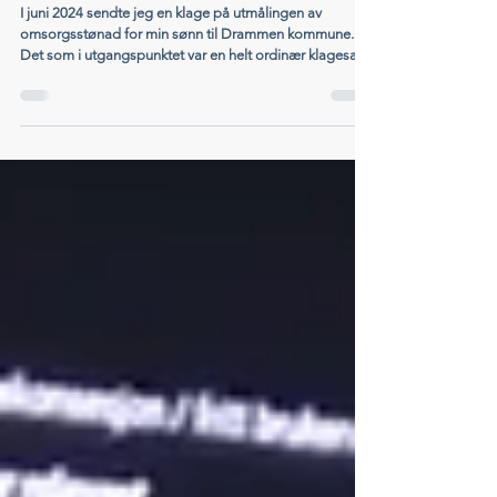
Da Sivilombudet ba Helse- og
omsorgsdepartementet endre veilederne
I juni 2024 sendte jeg en klage på utmålingen av
omsorgsstønad for min sønn til Drammen kommune.
Det som i utgangspunktet var en helt ordinær klagesak,
skulle etter hvert utvikle seg til noe langt større. Nå har
Sivilombudet offentliggjort sin uttalelse i saken
Statsforvalterens prøving av vedtak om omsorgsstønad
- Sivilombudet). Konklusjonen er at Statsforvalteren
brukte feil vurderingstema ved behandlingen av klagen,
og at Helse- og omsorgsdepartementet må oppdatere
sine ve