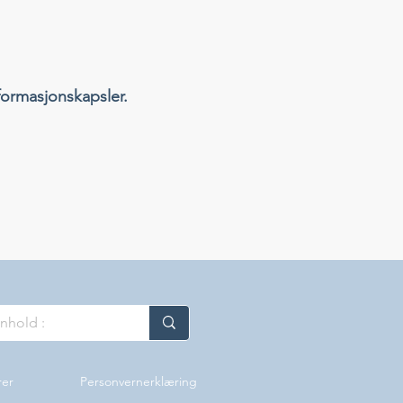
formasjonskapsler.
rer
Personvernerklæring