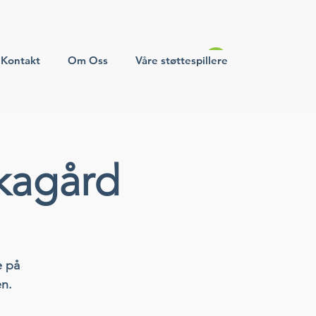
Kontakt
Om Oss
Våre støttespillere
kagård
e på
en.