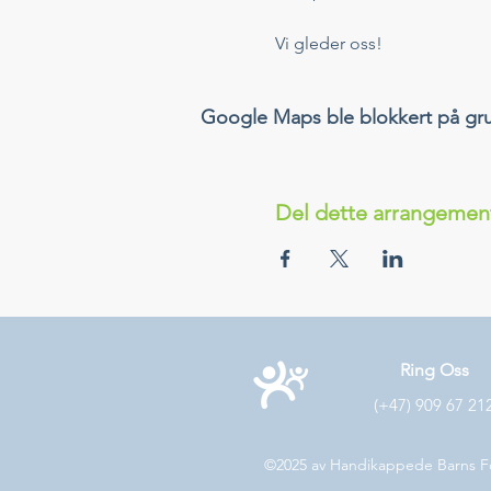
Vi gleder oss!
Google Maps ble blokkert på grunn
Del dette arrangemen
Ring Oss
(+47) 909 67 21
©2025 av Handikappede Barns F