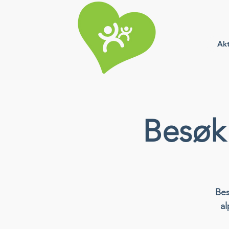
Akt
Besøk
Bes
al