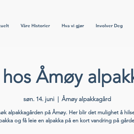
uelt
Våre Historier
Hva vi gjør
Involver Deg
 hos Åmøy alpak
søn. 14. juni
  |  
Åmøy alpakkagård
øk alpakkagården på Åmøy. Her blir det mulighet å hils
pakka og få leie en alpakka på en kort vandring på gård