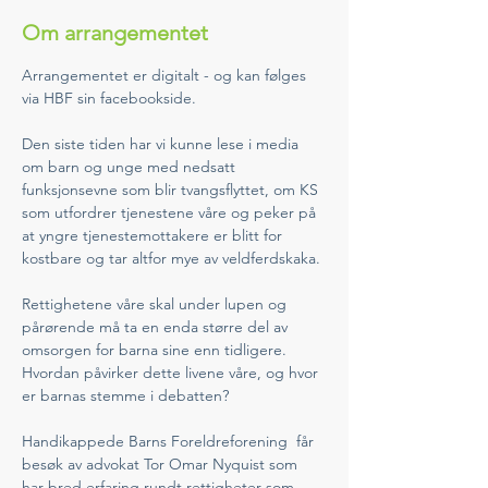
Om arrangementet
Arrangementet er digitalt - og kan følges 
via HBF sin facebookside. 
Den siste tiden har vi kunne lese i media 
om barn og unge med nedsatt 
funksjonsevne som blir tvangsflyttet, om KS 
som utfordrer tjenestene våre og peker på 
at yngre tjenestemottakere er blitt for 
kostbare og tar altfor mye av veldferdskaka. 
Rettighetene våre skal under lupen og 
pårørende må ta en enda større del av 
omsorgen for barna sine enn tidligere. 
Hvordan påvirker dette livene våre, og hvor 
er barnas stemme i debatten? 
Handikappede Barns Foreldreforening  får 
besøk av advokat Tor Omar Nyquist som 
har bred erfaring rundt rettigheter som 