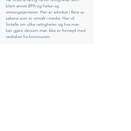
blant annet BPA og helse-og 
omsorgstjenester. Han er advokat i flere av 
sakene som er omtalt i media. Han vil 
fortelle om ulike rettigheter og hva man 
kan gjøre dersom man ikke er fornøyd med 
vedtaket fra kommunen.
 BF styremedlem Heidi Waler har jobbet 
som saksbehandler og vil fortell…
Vis mer
Del dette arrangementet
Ring Oss
(+47) 909 67 212