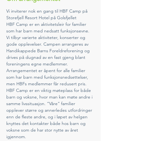
Vi inviterer nok en gang til HBF Camp på 
Storefjell Resort Hotel på Golsfjellet
HBF Camp er en aktivitetsleir for familier 
som har barn med nedsatt funksjonsevne. 
Vi tilbyr varierte aktiviteter, konserter og 
gode opplevelser. Campen arrangeres av 
Handikappede Barns Foreldreforening og 
drives på dugnad av en fast gjeng blant 
foreningens egne medlemmer. 
Arrangementet er åpent for alle familier 
som har barn med funksjonsnedsettelser, 
men HBFs medlemmer får redusert pris.
HBF Camp er en viktig møteplass for både 
barn og voksne, hvor man kan møte andre i 
samme livssituasjon. “Våre” familier 
opplever større og annerledes utfordringer 
enn de fleste andre, og i løpet av helgen 
knyttes det kontakter både hos barn og 
voksne som de har stor nytte av året 
igjennom.