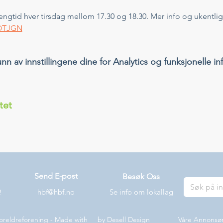
ngtid hver tirsdag mellom 17.30 og 18.30. Mer info og ukentlig
/OTJGN
 av innstillingene dine for Analytics og funksjonelle in
tet
Send E-post
Besøk Oss
hbf@hbf.no
Se info om lokallag
2
oreldreforening - Made with by
Desell Design
Våre Annonsø