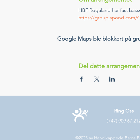
HBF Rogaland har fast basse
https://group.spond.com
Google Maps ble blokkert på grunn
Del dette arrangemen
Ring Oss
(+47) 909 67 21
©2025 av Handikappede Barns F