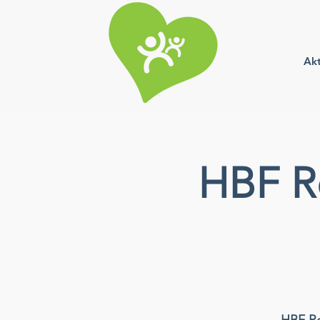
Akt
HBF Ro
HBF Ro