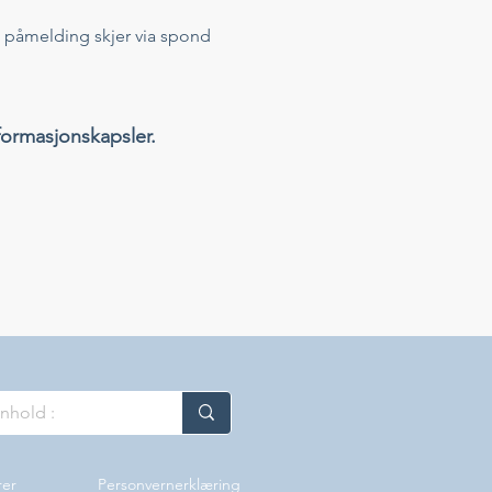
 påmelding skjer via spond 
formasjonskapsler.
rer
Personvernerklæring