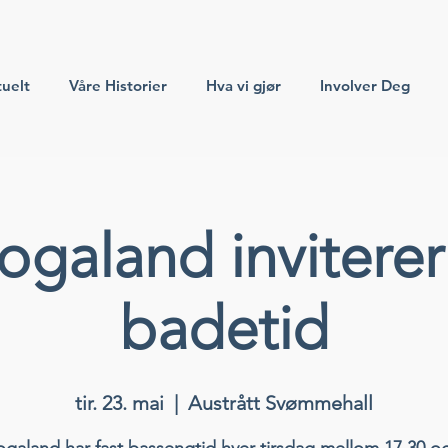
uelt
Våre Historier
Hva vi gjør
Involver Deg
galand inviterer t
badetid
tir. 23. mai
  |  
Austrått Svømmehall
galand har fast bassengtid hver tirsdag mellom 17.30 og