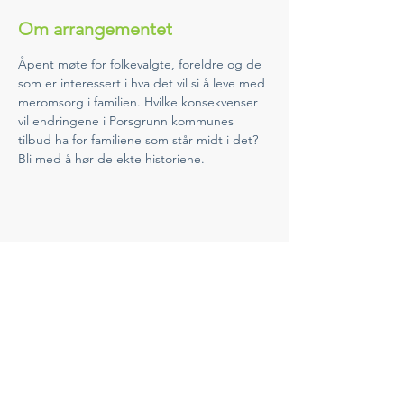
Om arrangementet
Åpent møte for folkevalgte, foreldre og de 
som er interessert i hva det vil si å leve med 
meromsorg i familien. Hvilke konsekvenser 
vil endringene i Porsgrunn kommunes 
tilbud ha for familiene som står midt i det? 
Bli med å hør de ekte historiene. 
Del dette arrangementet
Ring Oss
(+47) 909 67 212