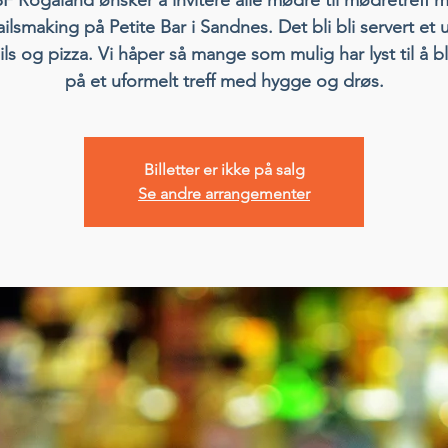
ilsmaking på Petite Bar i Sandnes. Det bli bli servert et 
ils og pizza. Vi håper så mange som mulig har lyst til å b
på et uformelt treff med hygge og drøs.
Billetter er ikke på salg
Se andre arrangementer