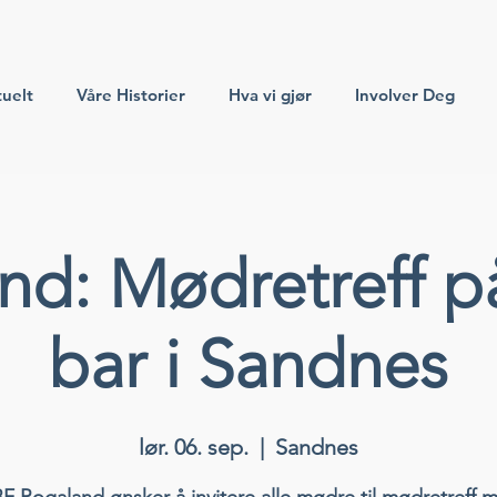
uelt
Våre Historier
Hva vi gjør
Involver Deg
nd: Mødretreff på
bar i Sandnes
lør. 06. sep.
  |  
Sandnes
F Rogaland ønsker å invitere alle mødre til mødretreff 