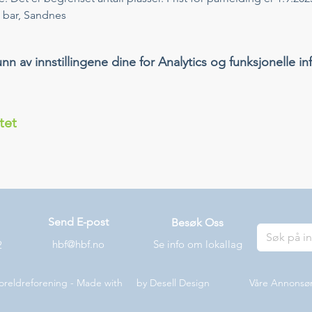
te bar, Sandnes
 av innstillingene dine for Analytics og funksjonelle in
tet
Send E-post
Besøk Oss
hbf@hbf.no
Se info om lokallag
2
oreldreforening - Made with by
Desell Design
Våre Annonsø