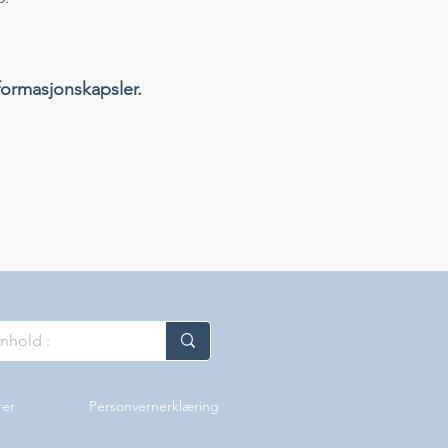
formasjonskapsler.
rer
Personvernerklæring