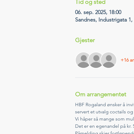
Tid og sted
06. sep. 2025, 18:00
Sandnes, Industrigata 1
Gjester
+16 an
Om arrangementet
HBF Rogaland ønsker å invit
servert et utvalg coctails og 
Vi håper så mange som mulig
Det er en egenandel på kr. 
Påmelding skjer fortløpende.