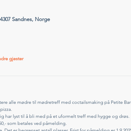
, 4307 Sandnes, Norge
dre gjester
ere alle mødre til mødretreff med coctailsmaking på Petite Bar i
pizza. 
 har lyst til å bli med på et uformelt treff med hygge og drøs. 
50,- som betales ved påmelding. 
 Det er begrenset antall plasser. Frist for påmelding er 1.9.2025