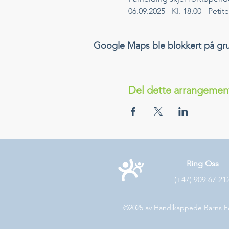
06.09.2025 - Kl. 18.00 - Peti
Google Maps ble blokkert på grunn
Del dette arrangemen
Ring Oss
(+47) 909 67 21
©2025 av Handikappede Barns F