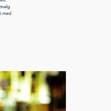
utvalg
li med