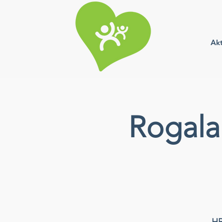
Akt
Rogala
HB