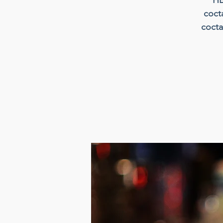
cocta
cocta