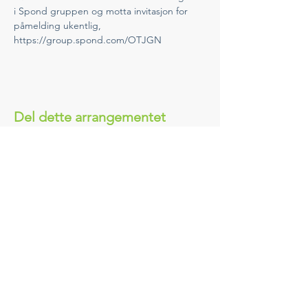
i Spond gruppen og motta invitasjon for 
påmelding ukentlig, 
https://group.spond.com/OTJGN
Del dette arrangementet
Ring Oss
(+47) 909 67 212
Send E-post
hbf@hbf.no
Besøk Oss
Se info om lokallag