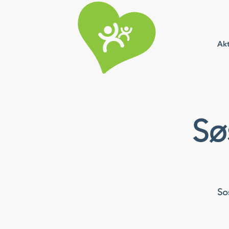
Akt
Sø
So