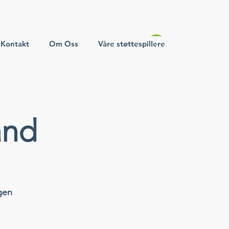
Kontakt
Om Oss
Våre støttespillere
and
gen