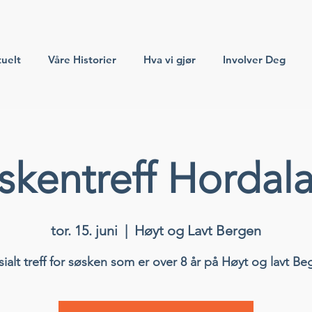
uelt
Våre Historier
Hva vi gjør
Involver Deg
skentreff Hordal
tor. 15. juni
  |  
Høyt og Lavt Bergen
sialt treff for søsken som er over 8 år på Høyt og lavt Be