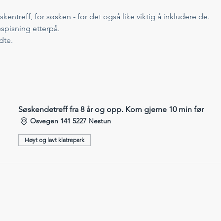
søskentreff, for søsken - for det også like viktig å inkludere de. 
espisning etterpå. 
dte. 
Søskendetreff fra 8 år og opp. Kom gjerne 10 min før
Osvegen 141 5227 Nestun
Høyt og lavt klatrepark