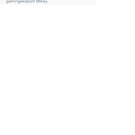
gamingekspert Mikey.
Vis mer
Del dette arrangementet
Ring Oss
(+47) 909 67 212
Send E-post
hbf@hbf.no
Besøk Oss
Se info om lokallag