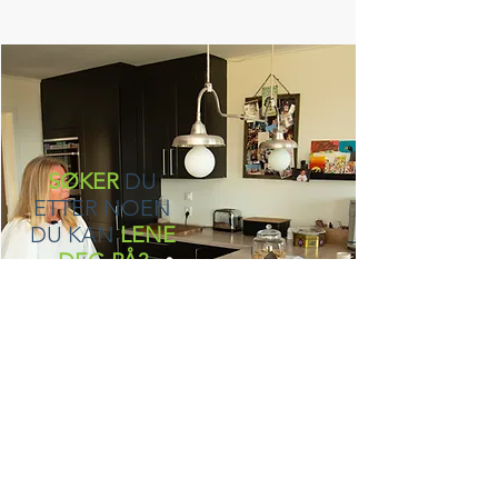
SØKER
DU
ETTER NOEN
DU KAN
LENE
DEG PÅ?
BLI MEDLEM NÅ!