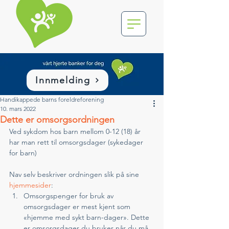
Innmelding
Handikappede barns foreldreforening
10. mars 2022
Dette er omsorgsordningen
Ved sykdom hos barn mellom 0-12 (18) år 
har man rett til omsorgsdager (sykedager 
for barn) 
Nav selv beskriver ordningen slik på sine 
hjemmesider
:
Omsorgspenger for bruk av 
omsorgsdager er mest kjent som 
«hjemme med sykt barn-dager». Dette 
er omsorgsdager du bruker når du må 