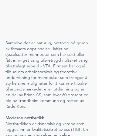
Samarbeidet er naturlig, nettopp på grunn 
av firmaets opprinnelse. Tshirt.no 
sysselsetter mennesker som har søkt eller 
fått innvilget varig uføretrygd i tiltaket varig 
tilrettelagt arbeid - VTA. Firmaet har også 
tilbud om arbeidspraksis og teoretisk 
undervisning for mennesker som trenger å 
styrke sine muligheter for å komme tilbake 
til arbeidsmarkedet eller utdanning og er 
en del av Prima AS, som hvor 60 prosent er 
eid av Trondheim kommune og resten av 
Røde Kors. 
Moderne nettbutikk
Nettbutikken er dynamisk og varene som 
legges inn er kvalitetssikret av oss i HBF. En 
kan velge den størrelsen en selv er 