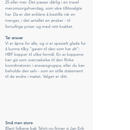
25 eller mer. Det passer dårlig i en travel 
meromsorgshverdag, som våre tillitsvalgte 
har. Da er det enklere å bestille når en 
trenger, i det antallet en ønsker - til 
fornuftige priser og med rett kvalitet. 
Tar ansvar
Vi er åpne for alle, og vi er spesielt glade for 
å kunne tilby “gaven til den som har alt”: 
HBF kopper til ulike formål. En av koppene 
kan gis som overraskelse til den flinke 
koordinatoren i ansvarsgruppa, eller du kan 
beholde den selv - som en stille statement 
til de andre i møtet. Valget er ditt. 
Små men store
Blant folkene bak Tshirt.no finner vi Jan Erik 