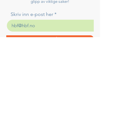
glipp av viktige saker!
Skriv inn e-post her
Meld på!
SØKER
DU
ETTER NOEN
DU KAN
LENE
DEG PÅ?