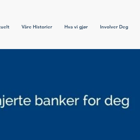
uelt
Våre Historier
Hva vi gjør
Involver Deg