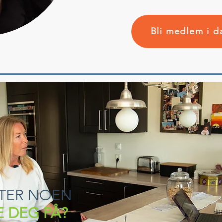
Bli medlem i d
TER NOEN
E DEG PÅ?