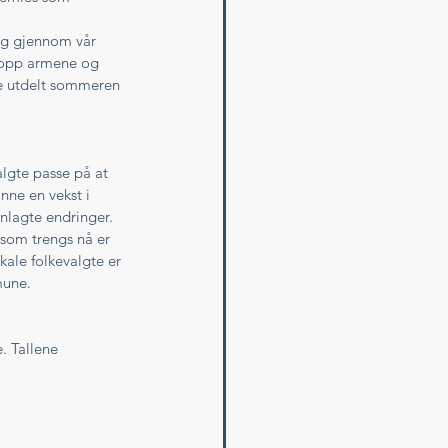
lig gjennom vår 
r opp armene og 
ge utdelt sommeren 
lgte passe på at 
nne en vekst i 
nlagte endringer.
som trengs nå er 
kale folkevalgte er 
mune. 
. Tallene 