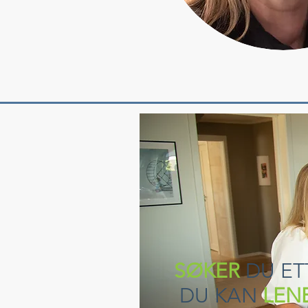
SØKER
DU ET
DU KAN
LEN