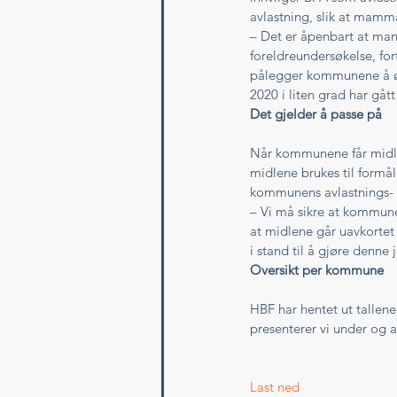
avlastning, slik at mamm
– Det er åpenbart at mang
foreldreundersøkelse, for
pålegger kommunene å øke
2020 i liten grad har gått 
Det gjelder å passe på
Når kommunene får midle
midlene brukes til formål
kommunens avlastnings- o
– Vi må sikre at kommune
at midlene går uavkortet 
i stand til å gjøre denn
Oversikt per kommune
HBF har hentet ut tallen
presenterer vi under og all
Last ned 