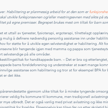
ver: 
Habilitering er planmessig arbeid for at den som er 
funksjonsh
 skal utvikle funksjonsevnen og/eller mestringsevnen med sikte på st
alitet på egne premisser. Begrepet brukes mest om tiltak for barn so
 et uttall av tjenester, fysioterapi, ergoterapi, tilrettelagt opplæri
g mulig å definere nødvendig personlig assistanse inn under hablili
 for støtte for å utvikle egen selvstendighet er habilitering. Alt f
onsevne blir hengende igjen med mamma og pappa som tjenesteyte
rt selvstendige på alle områder. 
ikestillingstiltak for handikappede barn. – Det er bra og etterlengtet, 
kappede barns foreldeforening og understreker at svært mange kom
nnvilge assistanse som habilitering og tror at for eksempel BPA for 
t er det ikke. 
r pårørendestøtte gjennom ulike tiltak for å minske tyngende omsorg
rierer veldig fra kommune til kommune, men tradisjonell avlastningsb
n er mye utbredt. Det er også vanlig med privat avlastning og ikke 
ingstiltak for foreldre. Eksempelvis kan tilsyn før og etter skoletid 