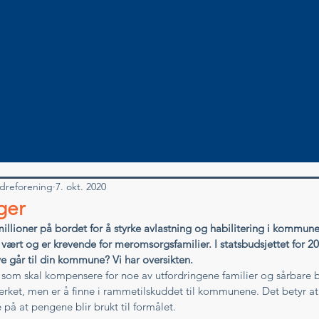
dreforening
7. okt. 2020
ger
llioner på bordet for å styrke avlastning og habilitering i kommune
vært og er krevende for meromsorgsfamilier. I statsbudsjettet for 20
e går til din kommune? Vi har oversikten. 
som skal kompensere for noe av utfordringene familier og sårbare b
rket, men er å finne i rammetilskuddet til kommunene. Det betyr at 
 at pengene blir brukt til formålet. 