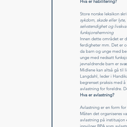
Hva er habilitering?
Store norske leksikon skri
sykdom, skade eller lyte,
selvstendighet og livskv
funksjonshemning
Innen dette området er det
ferdigheter mm. Det er o
da barn og unge med behov
unge med nedsatt funksj
jevnaldrende barn er svæ
Midlene kan altså gå til l
Langdahl, leder i Handi
begrenset praksis med å i
avlastning for foreldre. De
Hva er avlastning?
Avlastning er en form fo
Måten det organiseres va
avlastning på institusjo
innvilger BPA som avlastn