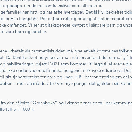
a og pappa kan delta i samfunnslivet som alle andre.
e familier har hatt, og har tøffe hverdager. Det fikk vi bekreftet tid
teller Elin Langdahl. Det er bare rett og rimelig at staten nå brette
 omfanget. Vi ser at tiltakspenger knyttet til sårbare barn og un
til våre barn og familier. 
ne utbetalt via rammetilskuddet, må hver enkelt kommunes folkeva
et. Da Rent konkret betyr det at man må forvente at det er mulig å fi
g habiliteringsbudsjett i 2021 som kommer i tillegg til allerede pla
ne ikke ender opp med å bruke pengene til skrivebordsarbeid. Det 
til økt tjenesteytelse for barn og unge. HBF har forventning om at lo
e jobben – men da må de vite hvor mye penger det gjelder i sin kom
e fra den såkalte “Grønnboka” og i denne finner en tall per kommune
e tall er i 1000 kr. 