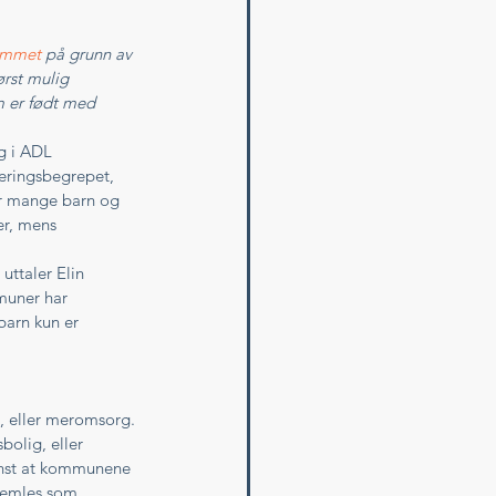
emmet
 på grunn av 
ørst mulig 
m er født med 
ng i ADL 
teringsbegrepet, 
or mange barn og 
r, mens 
uttaler Elin 
muner har 
barn kun er 
, eller meromsorg. 
olig, eller 
minst at kommunene 
hjemles som 