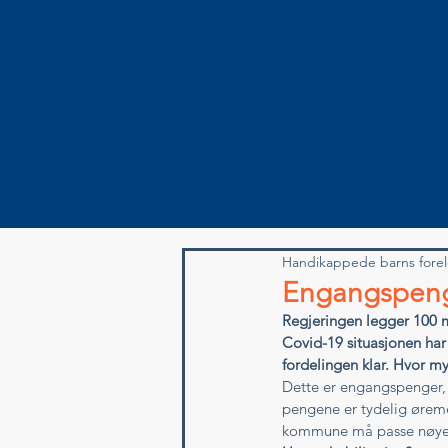
Handikappede barns forel
Engangspen
Regjeringen legger 100 mi
Covid-19 situasjonen har 
fordelingen klar. Hvor my
Dette er engangspenger, 
pengene er tydelig øreme
kommune må passe nøye på