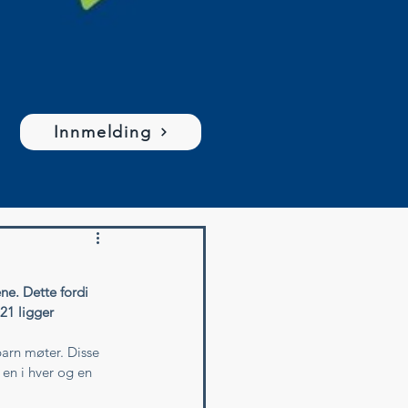
Innmelding
ne. Dette fordi 
21 ligger 
arn møter. Disse 
en i hver og en 