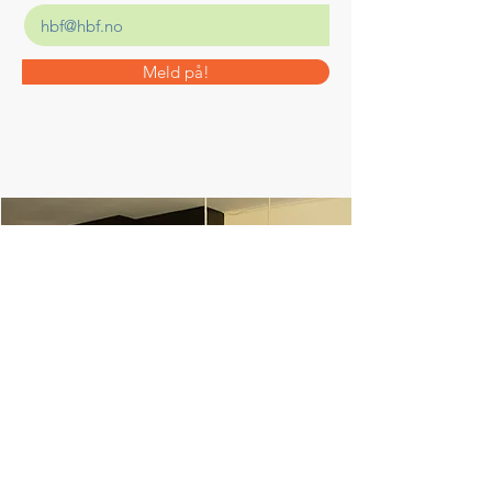
Meld på!
SØKER
DU
ETTER NOEN
DU KAN
LENE
DEG PÅ?