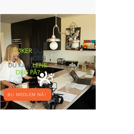
SØKER
DU
ETTER NOEN
DU KAN
LENE
DEG PÅ?
BLI MEDLEM NÅ!