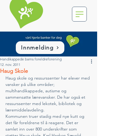
Innmelding
Handikappede barns foreldreforening
12. nov. 2011
Haug Skole
Haug skole og ressurssenter har elever med 
vansker på ulike områder; 
multihandikappede, autisme og 
sammensatte lærevansker. De har også et 
ressurssenter med lekotek, bibliotek og 
læremiddelavdeling.
Kommunen truer stadig med nye kutt og 
det får foreldrene til å reagere. Det er 
samlet inn over 800 underskrifter som 
støtter Haug skole. Karl Haakon Sævold 