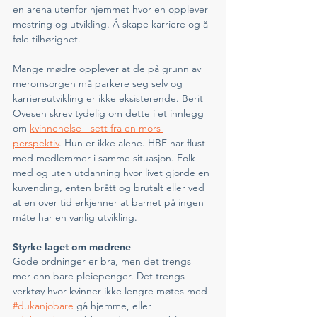
en arena utenfor hjemmet hvor en opplever 
mestring og utvikling. Å skape karriere og å 
føle tilhørighet. 
Mange mødre opplever at de på grunn av 
meromsorgen må parkere seg selv og 
karriereutvikling er ikke eksisterende. Berit 
Ovesen skrev tydelig om dette i et innlegg 
om 
kvinnehelse - sett fra en mors 
perspektiv
. Hun er ikke alene. HBF har flust 
med medlemmer i samme situasjon. Folk 
med og uten utdanning hvor livet gjorde en 
kuvending, enten brått og brutalt eller ved 
at en over tid erkjenner at barnet på ingen 
måte har en vanlig utvikling. 
Styrke laget om mødrene
Gode ordninger er bra, men det trengs 
mer enn bare pleiepenger. Det trengs 
verktøy hvor kvinner ikke lengre møtes med 
#dukanjobare
 gå hjemme, eller 