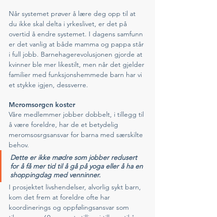
Når systemet prøver å lære deg opp til at 
du ikke skal delta i yrkeslivet, er det på 
overtid å endre systemet. I dagens samfunn 
er det vanlig at både mamma og pappa står 
i full jobb. Barnehagerevolusjonen gjorde at 
kvinner ble mer likestilt, men når det gjelder 
familier med funksjonshemmede barn har vi 
et stykke igjen, dessverre. 
Meromsorgen koster
Våre medlemmer jobber dobbelt, i tillegg til 
å være foreldre, har de et betydelig 
meromsosrgsansvar for barna med særskilte 
behov. 
Dette er ikke mødre som jobber redusert 
for å få mer tid til å gå på yoga eller å ha en 
shoppingdag med venninner.
I prosjektet livshendelser, alvorlig sykt barn, 
kom det frem at foreldre ofte har 
koordinerings og oppfølingsansvar som 