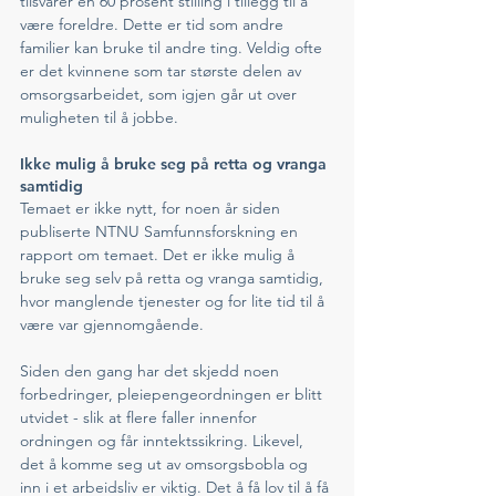
tilsvarer en 60 prosent stilling i tillegg til å 
være foreldre. Dette er tid som andre 
familier kan bruke til andre ting. Veldig ofte 
er det kvinnene som tar største delen av 
omsorgsarbeidet, som igjen går ut over 
muligheten til å jobbe. 
Ikke mulig å bruke seg på retta og vranga 
samtidig
Temaet er ikke nytt, for noen år siden 
publiserte NTNU Samfunnsforskning en 
rapport om temaet. Det er ikke mulig å 
bruke seg selv på retta og vranga samtidig, 
hvor manglende tjenester og for lite tid til å 
være var gjennomgående. 
Siden den gang har det skjedd noen 
forbedringer, pleiepengeordningen er blitt 
utvidet - slik at flere faller innenfor 
ordningen og får inntektssikring. Likevel, 
det å komme seg ut av omsorgsbobla og 
inn i et arbeidsliv er viktig. Det å få lov til å få 