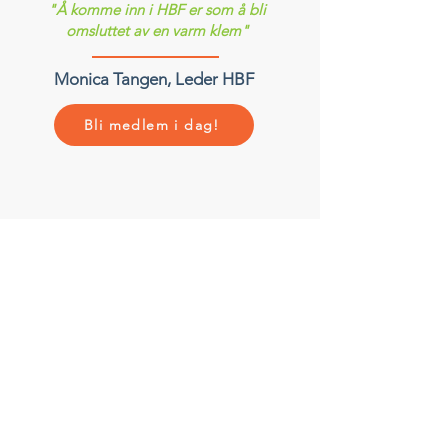
"Å komme inn i HBF er som å bli
omsluttet av en varm klem"
Monica Tangen, Leder HBF
Bli medlem i dag!
MELD DEG PÅ VÅRT
NYHETSBREV!
Meld deg på nyhetsbrevet slik at du ikke går
glipp av viktige saker!
Skriv inn e-post her
Meld på!