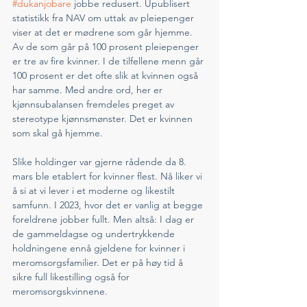
#dukanjobare
 jobbe redusert. Upublisert 
statistikk fra NAV om uttak av pleiepenger 
viser at det er mødrene som går hjemme. 
Av de som går på 100 prosent pleiepenger 
er tre av fire kvinner. I de tilfellene menn går 
100 prosent er det ofte slik at kvinnen også 
har samme. Med andre ord, her er 
kjønnsubalansen fremdeles preget av 
stereotype kjønnsmønster. Det er kvinnen 
som skal gå hjemme.
Slike holdinger var gjerne rådende da 8. 
mars ble etablert for kvinner flest. Nå liker vi 
å si at vi lever i et moderne og likestilt 
samfunn. I 2023, hvor det er vanlig at begge 
foreldrene jobber fullt. Men altså: I dag er 
de gammeldagse og undertrykkende 
holdningene ennå gjeldene for kvinner i 
meromsorgsfamilier. Det er på høy tid å 
sikre full likestilling også for 
meromsorgskvinnene. 