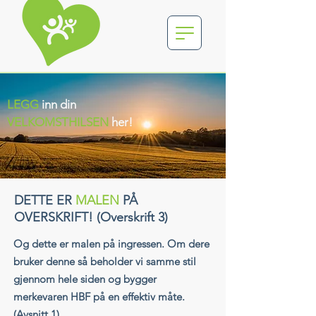
LEGG
inn din
VELKOMSTHILSEN
her!
DETTE ER
MALEN
PÅ
OVERSKRIFT! (Overskrift 3)
Og dette er malen på ingressen. Om dere
bruker denne så beholder vi samme stil
gjennom hele siden og bygger
merkevaren HBF på en effektiv måte.
(Avsnitt 1)