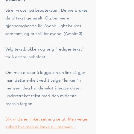
Så er vi over på brødteksten. Denne brukes
da til tekst generelt. Og bør være
gjennomgående lik. Avenir Light brukes
som font, og er snill for øyene. (Avsnitt 3)
Velg tekstblokken og velg "rediger tekst"
for å endre innholdet.
Om man ønsker å legge inn en link så gjør
man dette enkelt ved å velge "lenken" i
menyen. Jeg har da valgt å legge disse i
understreket tekst med den miderste
oransje fargen.
Slik vil da en linket setning se ut. Man velger
enkelt hva man vil lenke til i menyen.