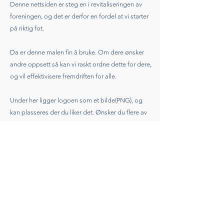
Denne nettsiden er steg en i revitaliseringen av
foreningen, og det er derfor en fordel at vi starter
på riktig fot.
Da er denne malen fin å bruke. Om dere ønsker
andre oppsett så kan vi raskt ordne dette for dere,
og vil effektivisere fremdriften for alle.
Under her ligger logoen som et bilde(PNG), og
kan plasseres der du liker det. Ønsker du flere av
de kan du kopiere den, og legge den der du
ønsker.
MOBILVERSJONEN
En ting er webdesign, en annen ting er
mobilversjonen. Denne finner du oppe til venstre