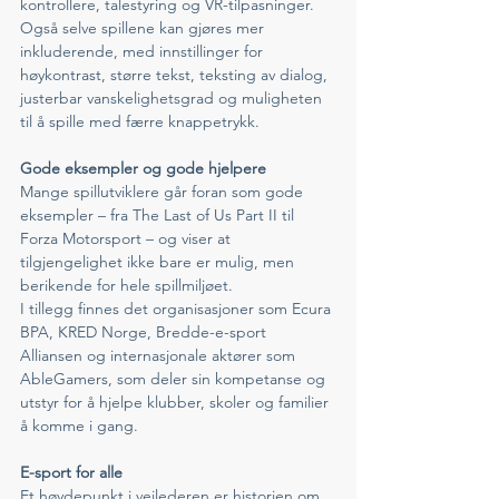
kontrollere, talestyring og VR-tilpasninger.
Også selve spillene kan gjøres mer 
inkluderende, med innstillinger for 
høykontrast, større tekst, teksting av dialog, 
justerbar vanskelighetsgrad og muligheten 
til å spille med færre knappetrykk.
Gode eksempler og gode hjelpere
Mange spillutviklere går foran som gode 
eksempler – fra The Last of Us Part II til 
Forza Motorsport – og viser at 
tilgjengelighet ikke bare er mulig, men 
berikende for hele spillmiljøet.
I tillegg finnes det organisasjoner som Ecura 
BPA, KRED Norge, Bredde-e-sport 
Alliansen og internasjonale aktører som 
AbleGamers, som deler sin kompetanse og 
utstyr for å hjelpe klubber, skoler og familier 
å komme i gang.
E-sport for alle
Et høydepunkt i veilederen er historien om 