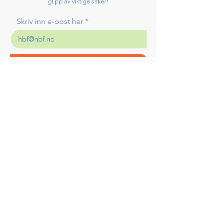
glipp av viktige saker!
Skriv inn e-post her
Meld på!
SØKER
DU
ETTER NOEN
DU KAN
LENE
DEG PÅ?