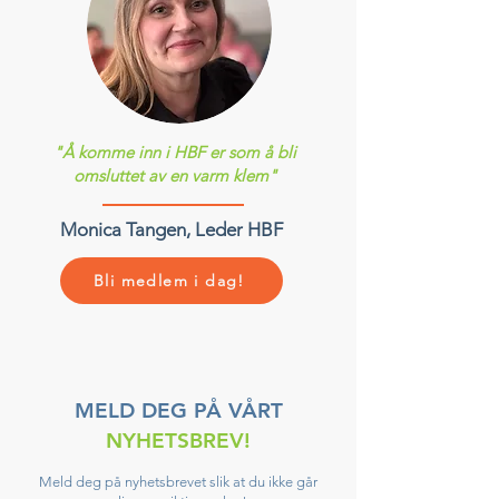
"Å komme inn i HBF er som å bli
omsluttet av en varm klem"
Monica Tangen, Leder HBF
Bli medlem i dag!
MELD DEG PÅ VÅRT
NYHETSBREV!
Meld deg på nyhetsbrevet slik at du ikke går