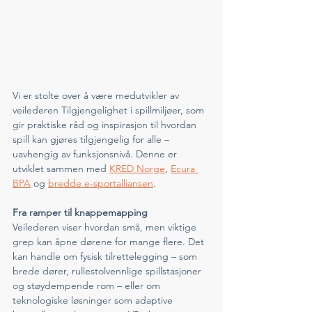
Vi er stolte over å være medutvikler av 
veilederen Tilgjengelighet i spillmiljøer, som 
gir praktiske råd og inspirasjon til hvordan 
spill kan gjøres tilgjengelig for alle – 
uavhengig av funksjonsnivå. Denne er 
utviklet sammen med 
KRED Norge
, 
Ecura 
BPA
 og 
bredde e-sportalliansen
. 
Fra ramper til knappemapping
Veilederen viser hvordan små, men viktige 
grep kan åpne dørene for mange flere. Det 
kan handle om fysisk tilrettelegging – som 
brede dører, rullestolvennlige spillstasjoner 
og støydempende rom – eller om 
teknologiske løsninger som adaptive 