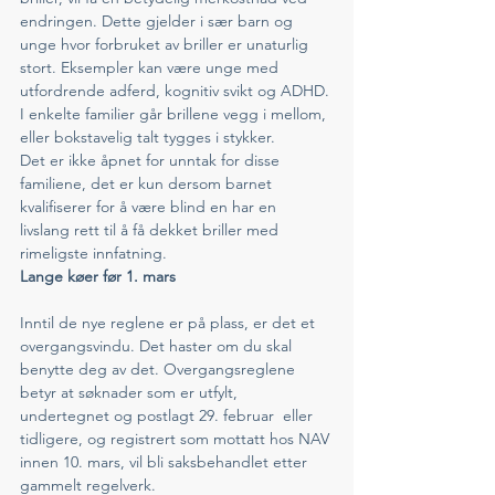
endringen. Dette gjelder i sær barn og 
unge hvor forbruket av briller er unaturlig 
stort. Eksempler kan være unge med 
utfordrende adferd, kognitiv svikt og ADHD. 
I enkelte familier går brillene vegg i mellom, 
eller bokstavelig talt tygges i stykker. 
Det er ikke åpnet for unntak for disse 
familiene, det er kun dersom barnet 
kvalifiserer for å være blind en har en 
livslang rett til å få dekket briller med 
rimeligste innfatning. 
Lange køer før 1. mars
Inntil de nye reglene er på plass, er det et 
overgangsvindu. Det haster om du skal 
benytte deg av det. Overgangsreglene 
betyr at søknader som er utfylt, 
undertegnet og postlagt 29. februar  eller 
tidligere, og registrert som mottatt hos NAV 
innen 10. mars, vil bli saksbehandlet etter 
gammelt regelverk.