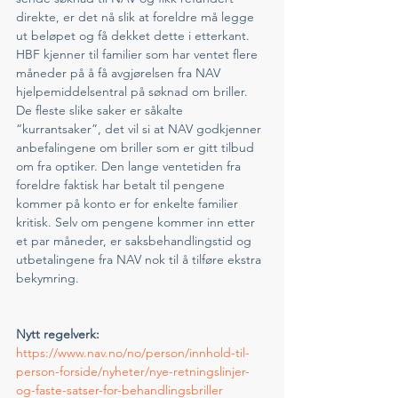
direkte, er det nå slik at foreldre må legge 
ut beløpet og få dekket dette i etterkant. 
HBF kjenner til familier som har ventet flere 
måneder på å få avgjørelsen fra NAV 
hjelpemiddelsentral på søknad om briller. 
De fleste slike saker er såkalte 
“kurrantsaker”, det vil si at NAV godkjenner 
anbefalingene om briller som er gitt tilbud 
om fra optiker. Den lange ventetiden fra 
foreldre faktisk har betalt til pengene 
kommer på konto er for enkelte familier 
kritisk. Selv om pengene kommer inn etter 
et par måneder, er saksbehandlingstid og 
utbetalingene fra NAV nok til å tilføre ekstra 
bekymring. 
Nytt regelverk: 
https://www.nav.no/no/person/innhold-til-
person-forside/nyheter/nye-retningslinjer-
og-faste-satser-for-behandlingsbriller