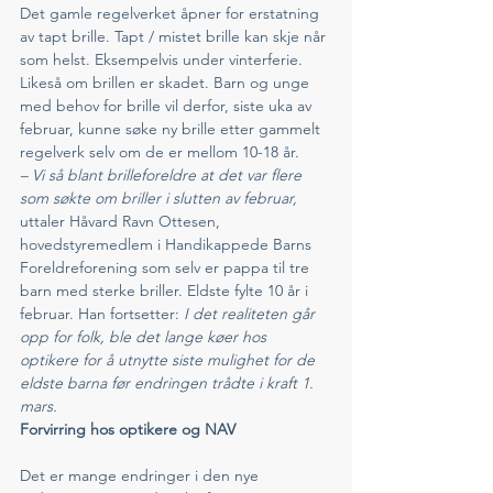
Det gamle regelverket åpner for erstatning 
av tapt brille. Tapt / mistet brille kan skje når 
som helst. Eksempelvis under vinterferie. 
Likeså om brillen er skadet. Barn og unge 
med behov for brille vil derfor, siste uka av 
februar, kunne søke ny brille etter gammelt 
regelverk selv om de er mellom 10-18 år.  
– Vi så blant brilleforeldre at det var flere 
som søkte om briller i slutten av februar,
uttaler Håvard Ravn Ottesen, 
hovedstyremedlem i Handikappede Barns 
Foreldreforening som selv er pappa til tre 
barn med sterke briller. Eldste fylte 10 år i 
februar. Han fortsetter: 
I det realiteten går 
opp for folk, ble det lange køer hos 
optikere for å utnytte siste mulighet for de 
eldste barna før endringen trådte i kraft 1. 
mars. 
Forvirring hos optikere og NAV
Det er mange endringer i den nye 