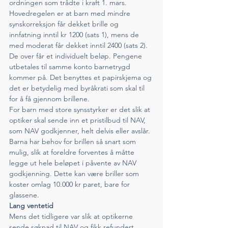
ordningen som trådte i kraft 1. mars.  
Hovedregelen er at barn med mindre 
synskorreksjon får dekket brille og 
innfatning inntil kr 1200 (sats 1), mens de 
med moderat får dekket inntil 2400 (sats 2). 
De over får et individuelt beløp. Pengene 
utbetales til samme konto barnetrygd 
kommer på. Det benyttes et papirskjema og 
det er betydelig med byråkrati som skal til 
for å få gjennom brillene. 
For barn med store synsstyrker er det slik at 
optiker skal sende inn et pristilbud til NAV, 
som NAV godkjenner, helt delvis eller avslår. 
Barna har behov for brillen så snart som 
mulig, slik at foreldre forventes å måtte 
legge ut hele beløpet i påvente av NAV 
godkjenning. Dette kan være briller som 
koster omlag 10.000 kr paret, bare for 
glassene. 
Lang ventetid
Mens det tidligere var slik at optikerne 
sende søknad til NAV og fikk refundert 