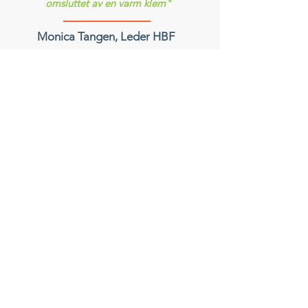
omsluttet av en varm klem"
Monica Tangen, Leder HBF
Bli medlem i dag!
MELD DEG PÅ VÅRT
NYHETSBREV!
Meld deg på nyhetsbrevet slik at du ikke går
glipp av viktige saker!
Skriv inn e-post her
Meld på!