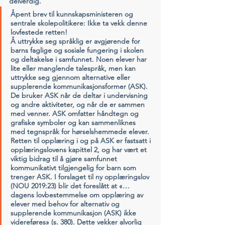
delverdig. 
Åpent brev til kunnskapsministeren og 
sentrale skolepolitikere: Ikke ta vekk denne 
lovfestede retten!
Å uttrykke seg språklig er avgjørende for 
barns faglige og sosiale fungering i skolen 
og deltakelse i samfunnet. Noen elever har 
lite eller manglende talespråk, men kan 
uttrykke seg gjennom alternative eller 
supplerende kommunikasjonsformer (ASK). 
De bruker ASK når de deltar i undervisning 
og andre aktiviteter, og når de er sammen 
med venner. ASK omfatter håndtegn og 
grafiske symboler og kan sammenliknes 
med tegnspråk for hørselshemmede elever. 
Retten til opplæring i og på ASK er fastsatt i 
opplæringslovens kapittel 2, og har vært et 
viktig bidrag til å gjøre samfunnet 
kommunikativt tilgjengelig for barn som 
trenger ASK. I forslaget til ny opplæringslov 
(NOU 2019:23) blir det foreslått at «… 
dagens lovbestemmelse om opplæring av 
elever med behov for alternativ og 
supplerende kommunikasjon (ASK) ikke 
videreføres» (s. 380). Dette vekker alvorlig 