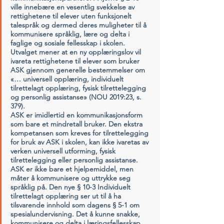
ville innebære en vesentlig svekkelse av 
rettighetene til elever uten funksjonelt 
talespråk og dermed deres muligheter til å 
kommunisere språklig, lære og delta i 
faglige og sosiale fellesskap i skolen. 
Utvalget mener at en ny opplæringslov vil 
ivareta rettighetene til elever som bruker 
ASK gjennom generelle bestemmelser om 
«… universell opplæring, individuelt 
tilrettelagt opplæring, fysisk tilrettelegging 
og personlig assistanse» (NOU 2019:23, s. 
379).
ASK er imidlertid en kommunikasjonsform 
som bare et mindretall bruker. Den ekstra 
kompetansen som kreves for tilrettelegging 
for bruk av ASK i skolen, kan ikke ivaretas av 
verken universell utforming, fysisk 
tilrettelegging eller personlig assistanse. 
ASK er ikke bare et hjelpemiddel, men 
måter å kommunisere og uttrykke seg 
språklig på. Den nye § 10-3 Individuelt 
tilrettelagt opplæring ser ut til å ha 
tilsvarende innhold som dagens § 5-1 om 
spesialundervisning. Det å kunne snakke, 
kommunisere og delta i læringsfellesskap 