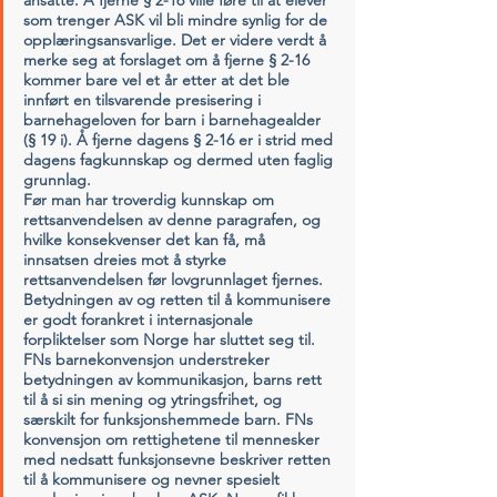
ansatte. Å fjerne § 2-16 ville føre til at elever 
som trenger ASK vil bli mindre synlig for de 
opplæringsansvarlige. Det er videre verdt å 
merke seg at forslaget om å fjerne § 2-16 
kommer bare vel et år etter at det ble 
innført en tilsvarende presisering i 
barnehageloven for barn i barnehagealder 
(§ 19 i). Å fjerne dagens § 2-16 er i strid med 
dagens fagkunnskap og dermed uten faglig 
grunnlag.
Før man har troverdig kunnskap om 
rettsanvendelsen av denne paragrafen, og 
hvilke konsekvenser det kan få, må 
innsatsen dreies mot å styrke 
rettsanvendelsen før lovgrunnlaget fjernes. 
Betydningen av og retten til å kommunisere 
er godt forankret i internasjonale 
forpliktelser som Norge har sluttet seg til.
FNs barnekonvensjon understreker 
betydningen av kommunikasjon, barns rett 
til å si sin mening og ytringsfrihet, og 
særskilt for funksjonshemmede barn. FNs 
konvensjon om rettighetene til mennesker 
med nedsatt funksjonsevne beskriver retten 
til å kommunisere og nevner spesielt 