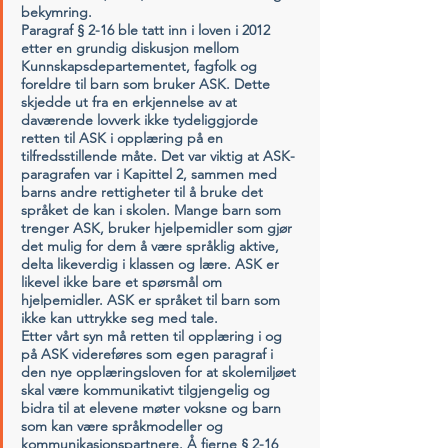
bekymring.
Paragraf § 2-16 ble tatt inn i loven i 2012 
etter en grundig diskusjon mellom 
Kunnskapsdepartementet, fagfolk og 
foreldre til barn som bruker ASK. Dette 
skjedde ut fra en erkjennelse av at 
daværende lovverk ikke tydeliggjorde 
retten til ASK i opplæring på en 
tilfredsstillende måte. Det var viktig at ASK-
paragrafen var i Kapittel 2, sammen med 
barns andre rettigheter til å bruke det 
språket de kan i skolen. Mange barn som 
trenger ASK, bruker hjelpemidler som gjør 
det mulig for dem å være språklig aktive, 
delta likeverdig i klassen og lære. ASK er 
likevel ikke bare et spørsmål om 
hjelpemidler. ASK er språket til barn som 
ikke kan uttrykke seg med tale.
Etter vårt syn må retten til opplæring i og 
på ASK videreføres som egen paragraf i 
den nye opplæringsloven for at skolemiljøet 
skal være kommunikativt tilgjengelig og 
bidra til at elevene møter voksne og barn 
som kan være språkmodeller og 
kommunikasjonspartnere. Å fjerne § 2-16 