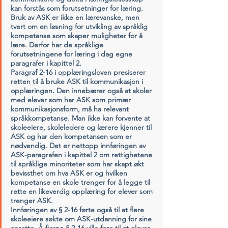
kan forstås som forutsetninger for læring. 
Bruk av ASK er ikke en lærevanske, men 
tvert om en løsning for utvikling av språklig 
kompetanse som skaper muligheter for å 
lære. Derfor har de språklige 
forutsetningene for læring i dag egne 
paragrafer i kapittel 2.
Paragraf 2-16 i opplæringsloven presiserer 
retten til å bruke ASK til kommunikasjon i 
opplæringen. Den innebærer også at skoler 
med elever som har ASK som primær 
kommunikasjonsform, må ha relevant 
språkkompetanse. Man ikke kan forvente at 
skoleeiere, skoleledere og lærere kjenner til 
ASK og har den kompetansen som er 
nødvendig. Det er nettopp innføringen av 
ASK-paragrafen i kapittel 2 om rettighetene 
til språklige minoriteter som har skapt økt 
bevissthet om hva ASK er og hvilken 
kompetanse en skole trenger for å legge til 
rette en likeverdig opplæring for elever som 
trenger ASK.
Innføringen av § 2-16 førte også til at flere 
skoleeiere søkte om ASK-utdanning for sine 