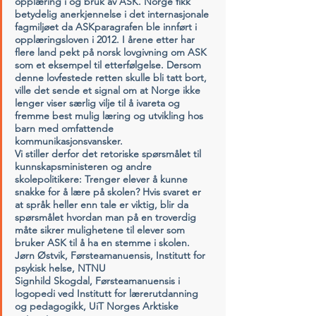
opplæring i og bruk av ASK. Norge fikk 
betydelig anerkjennelse i det internasjonale 
fagmiljøet da ASKparagrafen ble innført i 
opplæringsloven i 2012. I årene etter har 
flere land pekt på norsk lovgivning om ASK 
som et eksempel til etterfølgelse. Dersom 
denne lovfestede retten skulle bli tatt bort, 
ville det sende et signal om at Norge ikke 
lenger viser særlig vilje til å ivareta og 
fremme best mulig læring og utvikling hos 
barn med omfattende 
kommunikasjonsvansker.
Vi stiller derfor det retoriske spørsmålet til 
kunnskapsministeren og andre 
skolepolitikere: Trenger elever å kunne 
snakke for å lære på skolen? Hvis svaret er 
at språk heller enn tale er viktig, blir da 
spørsmålet hvordan man på en troverdig 
måte sikrer mulighetene til elever som 
bruker ASK til å ha en stemme i skolen.
Jørn Østvik,
 Førsteamanuensis, Institutt for 
psykisk helse, NTNU
Signhild Skogdal,
 Førsteamanuensis i 
logopedi ved Institutt for lærerutdanning 
og pedagogikk, UiT Norges Arktiske 