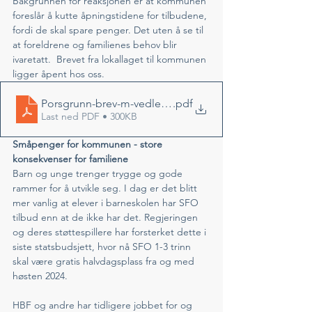
Bakgrunnen for reaksjonen er at kommunen 
foreslår å kutte åpningstidene for tilbudene, 
fordi de skal spare penger. Det uten å se til 
at foreldrene og familienes behov blir 
ivaretatt.  Brevet fra lokallaget til kommunen 
ligger åpent hos oss.
Porsgrunn-brev-m-vedlegg
.pdf
Last ned PDF • 300KB
Småpenger for kommunen - store 
konsekvenser for familiene
Barn og unge trenger trygge og gode 
rammer for å utvikle seg. I dag er det blitt 
mer vanlig at elever i barneskolen har SFO 
tilbud enn at de ikke har det. Regjeringen 
og deres støttespillere har forsterket dette i 
siste statsbudsjett, hvor nå SFO 1-3 trinn 
skal være gratis halvdagsplass fra og med 
høsten 2024. 
HBF og andre har tidligere jobbet for og 