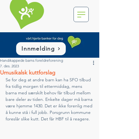
Innmelding
Handikappede barns foreldreforening
7. des. 2023
Umusikalsk kuttforslag
Se for deg at andre barn kan ha SFO tilbud 
fra tidlig morgen til ettermiddag, mens 
barna med særskilt behov får tilbud mellom 
bare deler av tiden. Enkelte dager må barna 
være hjemme 1430. Det er ikke forenlig med 
å kunne stå i full jobb. Porsgrunn kommune 
foreslår slike kutt. Det får HBF til å reagere.