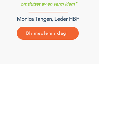
omsluttet av en varm klem"
Monica Tangen, Leder HBF
Bli medlem i dag!
MELD DEG PÅ VÅRT
NYHETSBREV!
Meld deg på nyhetsbrevet slik at du ikke går
glipp av viktige saker!
Skriv inn e-post her
Meld på!