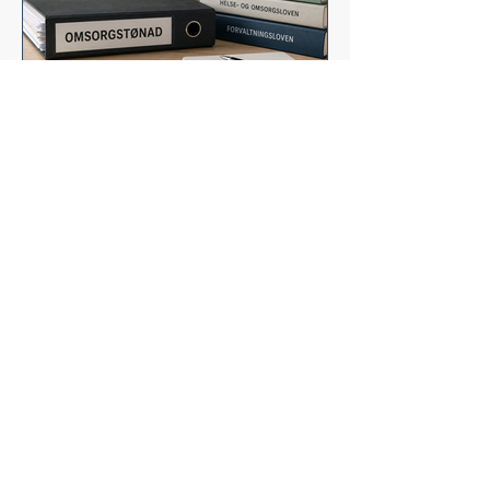
lilliannagel
Da Sivilombudet ba Helse- og
omsorgsdepartementet endre
veilederne
I juni 2024 sendte jeg en klage på
utmålingen av omsorgsstønad for min sønn
til Drammen kommune. Det som i
utgangspunktet var en helt ordinær
klagesak, skulle etter hvert utvikle seg til
noe langt større. Nå har Sivilombudet
offentliggjort sin uttalelse i saken
Statsforvalterens prøving av vedtak om
omsorgsstønad - Sivilombudet).
Konklusjonen er at Statsforvalteren brukte