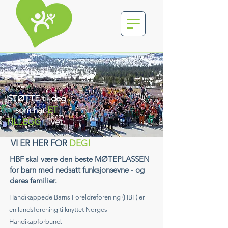
STØTTE til deg
som har
ET
TILLEGG
i livet.
VI ER HER FOR
DEG!
HBF skal være den beste MØTEPLASSEN
for barn med nedsatt funksjonsevne - og
deres familier.
Handikappede Barns Foreldreforening (HBF) er
en landsforening tilknyttet Norges
Handikapforbund.