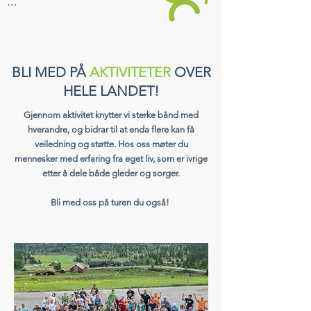
Om du kjenner deg igjen, og ønsker å 
engasjerer deg i saken så ber vi deg om å like 
og dele sakene våre slik at kan få de frem i 
lyset. 

BLI MED PÅ
AKTIVITETER
OVER
HELE LANDET!
Om du har en sak, eller føler at du ønsker å 
bidra på annet vis rundt vårt politiske arbeid, så 
Gjennom aktivitet knytter vi sterke bånd med
er det topp om du tar kontakt via chat-boblen 
hverandre, og bidrar til at enda flere kan få
nederst på skjermen.
veiledning og støtte. Hos oss møter du
mennesker med erfaring fra eget liv, som er ivrige
etter å dele både gleder og sorger.
Bli med oss på turen du også!