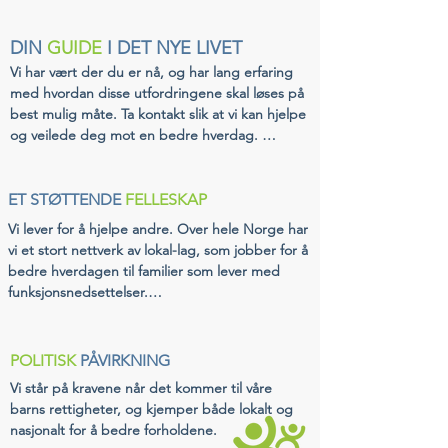
DIN
GUIDE
I DET NYE LIVET
Vi har vært der du er nå, og har lang erfaring 
med hvordan disse utfordringene skal løses på 
best mulig måte. Ta kontakt slik at vi kan hjelpe 
og veilede deg mot en bedre hverdag. 

Om du trenger noen å snakke med, eller om 
du har tusen spørsmål du trenger svar på, så 
ET STØTTENDE
FELLESKAP
kan det hende at vi er de du bør snakke med!​

Vi lever for å hjelpe andre. Over hele Norge har 
vi et stort nettverk av lokal-lag, som jobber for å 
Bruk chat-boblen nederst på skjermen for å 
bedre hverdagen til familier som lever med 
komme i kontakt med oss!
funksjonsnedsettelser.

Lokal-lagene står klare for å ta imot deg og din 
familie, slik at vi sammen kan skape opplevelser 
POLITISK
PÅVIRKNING
og minner som løfter hverdagen.

Vi står på kravene når det kommer til våre 
barns rettigheter, og kjemper både lokalt og 
Dette er HBF`s sjel og vårt viktigste virke. 
nasjonalt for å bedre forholdene. 

Sammen står vi sterkere.