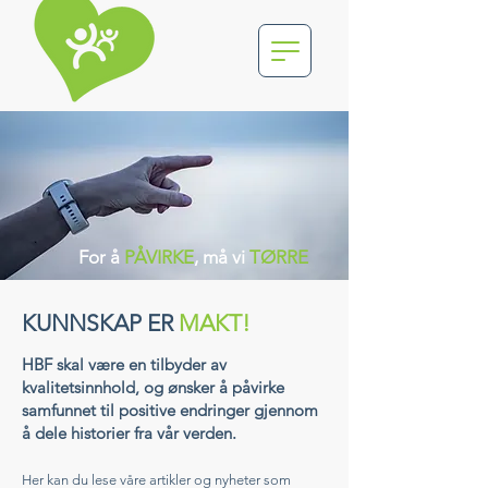
For å
PÅVIRKE
, må vi
TØRRE
KUNNSKAP ER
MAKT!
HBF skal være en tilbyder av
kvalitetsinnhold, og ønsker å påvirke
samfunnet til positive endringer gjennom
å dele historier fra vår verden.
Her kan du lese våre artikler og nyheter som