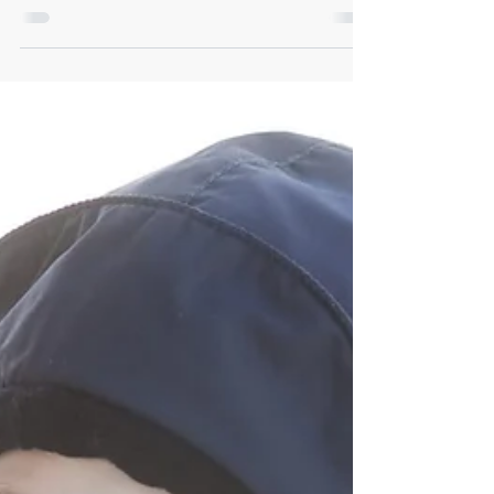
HBF hovedstyre var representert på SOR konferansen
“En tid for alt”, som gikk av stabelen på Oslo Plaza
hotell den 1 og 2. november i år....