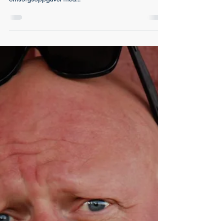
31. aug. 2012
8 min lesing
HBFs høringsuttalelse – NOU 2011:17
HBF støtter utredningens intensjoner om at foreldre skal
gis bedre mulighet til å kombinere arbeid med krevende
omsorgsoppgaver med...