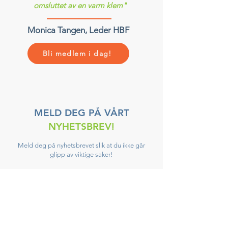
omsluttet av en varm klem"
Monica Tangen, Leder HBF
Bli medlem i dag!
MELD DEG PÅ VÅRT
NYHETSBREV!
Meld deg på nyhetsbrevet slik at du ikke går
glipp av viktige saker!
Skriv inn e-post her
Meld på!