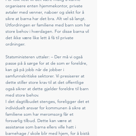
organisere enten hjemmekontor, private 
avtaler med venner, naboer og slekt for å 
sikre at barna har det bra. Alt vel så langt. 
Utfordringen er familiene med barn som har 
store behov i hverdagen. For disse barna vil 
det ikke være like lett å få til private 
ordninger. 
Statsministeren uttaler: – Der må vi også 
passe på å sørge for at de som er foreldre, 
kan gå på jobb når de jobber i 
samfunnskritiske sektorer. Vi presiserer at 
dette stiller store krav til at det offentlige 
også sikrer at dette gjelder foreldre til barn 
med store behov.
I det dagtilbudet stenges, foreligger det et 
individuelt ansvar for kommunen å sikre at 
familiene som har meromsorg får et 
forsvarlig tilbud. Dette kan være at 
assistanse som barna ellers ville hatt i 
barnehage / skole blir med hjem, for å bistå 