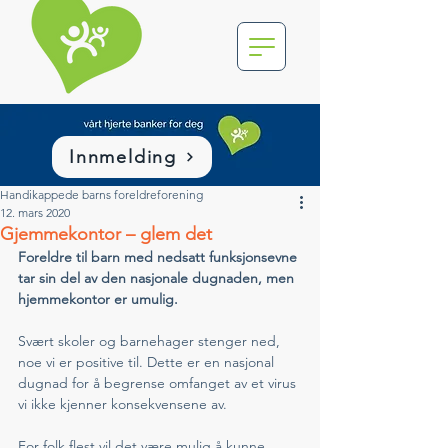
Innmelding
Handikappede barns foreldreforening
12. mars 2020
Gjemmekontor – glem det
Foreldre til barn med nedsatt funksjonsevne 
tar sin del av den nasjonale dugnaden, men 
hjemmekontor er umulig.
Svært skoler og barnehager stenger ned, 
noe vi er positive til. Dette er en nasjonal 
dugnad for å begrense omfanget av et virus 
vi ikke kjenner konsekvensene av. 
For folk flest vil det være mulig å kunne 